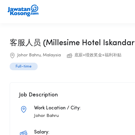
客服人员 (Millesime Hotel Iskandar 
Johor Bahru, Malaysia
底薪+绩效奖金+福利补贴
Full-time
Job Description
Work Location / City:
Johor Bahru
Salary: