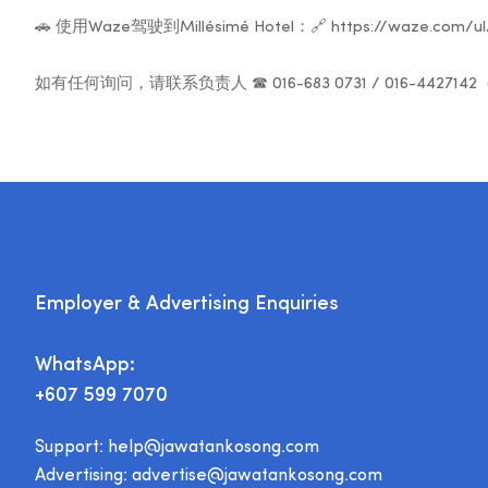
🚗 使用Waze驾驶到Millésimé Hotel：🔗 https://waze.com/u
如有任何询问，请联系负责人 ☎ 016-683 0731 / 016-4427142
Employer & Advertising Enquiries
WhatsApp:
+607 599 7070
Support:
help@jawatankosong.com
Advertising:
advertise@jawatankosong.com