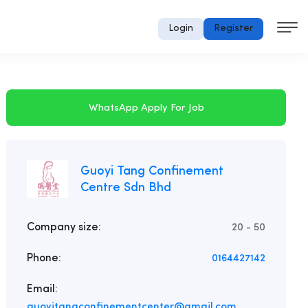
Login
Register
WhatsApp Apply For Job
Guoyi Tang Confinement
Centre Sdn Bhd
Company size:
20 - 50
Phone:
0164427142
Email:
guoyitangconfinementcenter@gmail.com